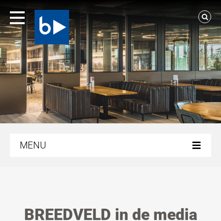
Ga
naar
inhoud
MENU
Onze wanden
Voor wie
BREEDVELD in de media