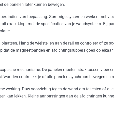
el de panelen later kunnen bewegen.
loer, indien van toepassing. Sommige systemen werken met vloer
rail exact klopt met de specificaties van je wandsysteem. Bij p
latie.
plaatsen. Hang de wielstellen aan de rail en controleer of ze so
t op dat de magneetbanden en afdichtingsrubbers goed op elkaar a
scopische mechanisme. De panelen moeten strak tussen vloer en 
huifwanden controleer je of alle panelen synchroon bewegen en n
ische werking. Duw voorzichtig tegen de wand om te testen of alles
orheen kan lekken. Kleine aanpassingen aan de afdichtingen kunne